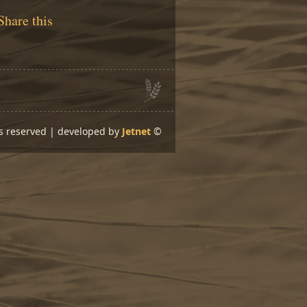
Share this
ts reserved | developed by
Jetnet
©