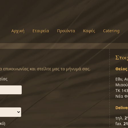
Αρχική
Εταιρεία
Προϊόντα
Καφές
Catering
Στοι
επικοινωνίας και στείλτε μας το μήνυμά σας.
Θείος
είας
Εθν, Α
Μιαού
ΤΚ 14
Νέα Φ
Deliv
τηλ.
2
κό)
fax.
21