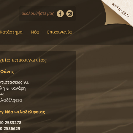
ακολουθήστε μας
Κατάστημα
Νέα
Επικοινωνία
χεία επικοινωνίας
 Φάνης
ντιστάσεως 93,
λη & Κανάρη
341
ιλαδέλφεια
ery Νέα Φιλαδέλφειας
10 2583278
0 2586629