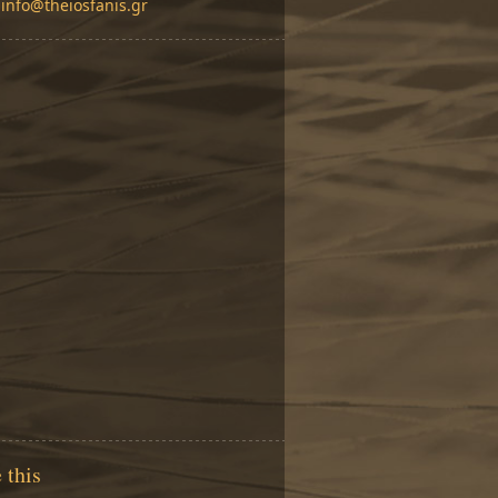
.
info@theiosfanis.gr
 this